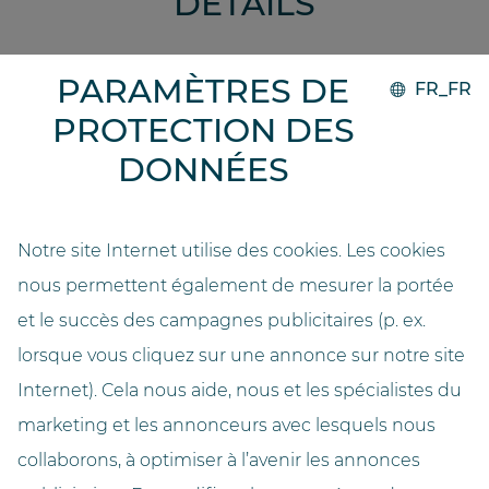
DÉTAILS
PARAMÈTRES DE
FR_FR
Mise en œuvre
2023
PROTECTION DES
DONNÉES
Système
GO.compact
Notre site Internet utilise des cookies. Les cookies
Capacité
nous permettent également de mesurer la portée
8500 (upgradable to 14000)
et le succès des campagnes publicitaires (p. ex.
Longueur (mètres)
lorsque vous cliquez sur une annonce sur notre site
3,06
Internet). Cela nous aide, nous et les spécialistes du
marketing et les annonceurs avec lesquels nous
Largeur (mètres)
collaborons, à optimiser à l’avenir les annonces
2,84