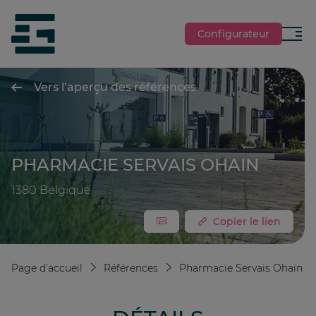
jumpToMain
siteLogo
Configurateur
Menu
Vers l’aperçu des références
PHARMACIE SERVAIS OHAIN
1380
Belgique
Copier le lien
Page d’accueil
Références
Pharmacie Servais Ohain